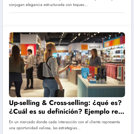
outfits impactantes
conjugan elegancia estructurada con toques…
Up-selling & Cross-selling: ¿qué es?
¿Cuál es su definición? Ejemplo real
en el sector tecnológico
En un mercado donde cada interacción con el cliente representa
una oportunidad valiosa, las estrategias…