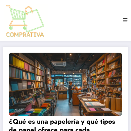
Aller
au
contenu
¿Qué es una papelería y qué tipos
de papel ofrece para cada