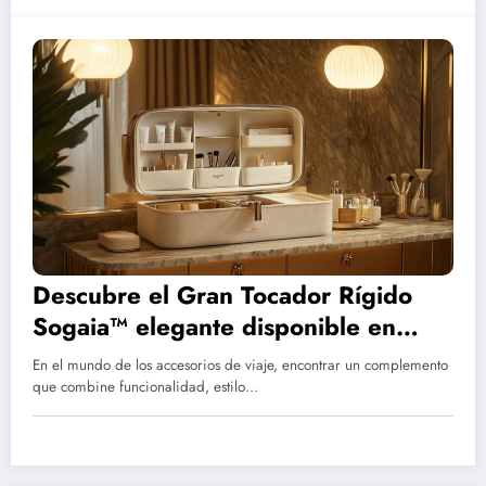
Descubre el Gran Tocador Rígido
Sogaia™ elegante disponible en
múltiples colores para mujer y
En el mundo de los accesorios de viaje, encontrar un complemento
hombre
que combine funcionalidad, estilo…