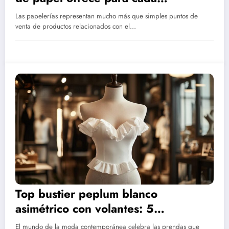
necesidad profesional y creativa?
Las papelerías representan mucho más que simples puntos de
venta de productos relacionados con el…
Top bustier peplum blanco
asimétrico con volantes: 5
combinaciones de colores para crear
El mundo de la moda contemporánea celebra las prendas que