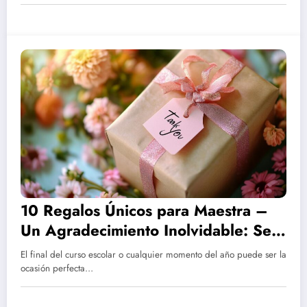
10 Regalos Únicos para Maestra –
Un Agradecimiento Inolvidable: Sets
de Té y Café Gourmet para sus
El final del curso escolar o cualquier momento del año puede ser la
Momentos de Descanso
ocasión perfecta…